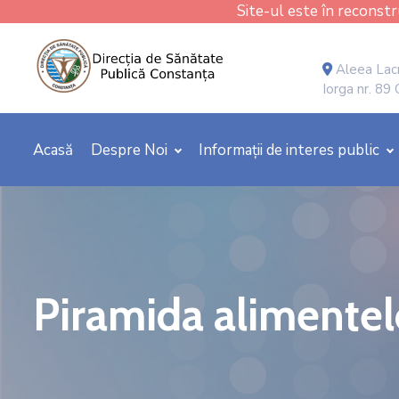
Site-ul este în reconstru
Aleea Lacr
Iorga nr. 89
Acasă
Despre Noi
Informații de interes public
Piramida alimentelo