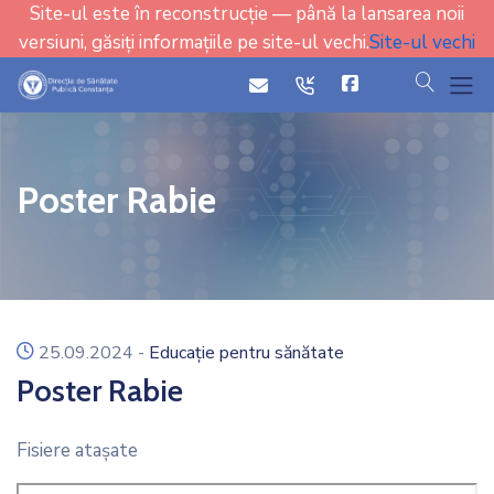
Site-ul este în reconstrucție — până la lansarea noii
versiuni, găsiți informațiile pe site-ul vechi.
Site-ul vechi
cauta
icon
icon
Poster Rabie
icon
25.09.2024
-
Educație pentru sănătate
Poster Rabie
Fisiere ataşate