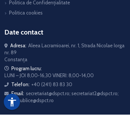
Politica de Confidențialitate
Politica cookies
Date contact
Adresa:
Aleea Lacramioarei, nr. 1, Strada Nicolae Iorga
nr. 89
Constanța
icon
Program lucru:
LUNI – JOI 8,00-16,30 VINERI: 8,00-14,00
Telefon:
+40 (241) 83 83 30
icon
Email:
secretariat@dspct.ro; secretariat2@dspct.ro;
icon
accessibility
relatii.publice@dspct.ro