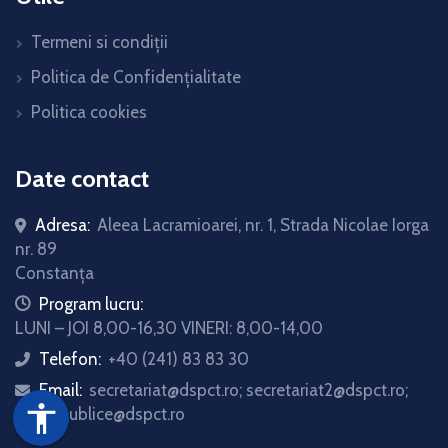
Termeni si condiții
Politica de Confidențialitate
Politica cookies
Date contact
Adresa:
Aleea Lacramioarei, nr. 1, Strada Nicolae Iorga
nr. 89
Constanța
icon
Program lucru:
LUNI – JOI 8,00-16,30 VINERI: 8,00-14,00
Telefon:
+40 (241) 83 83 30
icon
Email:
secretariat@dspct.ro; secretariat2@dspct.ro;
icon
accessibility
relatii.publice@dspct.ro