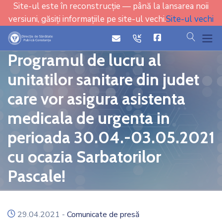
Site-ul este în reconstrucție — până la lansarea noii
versiuni, găsiți informațiile pe site-ul vechi.
Site-ul vechi
cauta
icon
icon
Programul de lucru al
unitatilor sanitare din judet
care vor asigura asistenta
medicala de urgenta in
perioada 30.04.-03.05.2021
cu ocazia Sarbatorilor
Pascale!
icon
29.04.2021
-
Comunicate de presă