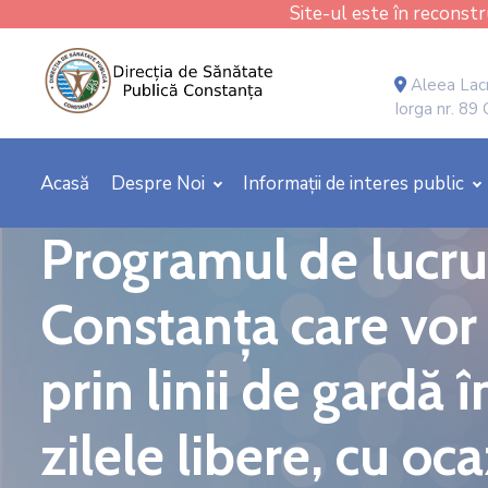
Site-ul este în reconstru
Aleea Lacr
Iorga nr. 89
Acasă
Despre Noi
Informații de interes public
Programul de lucru 
Constanța care vor 
prin linii de gard
zilele libere, cu oca