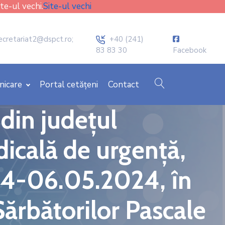
ite-ul vechi.
Site-ul vechi
icon
ecretariat2@dspct.ro;
+40 (241)
83 83 30
Facebook
cauta
nicare
Portal cetățeni
Contact
 din județul
dicală de urgență,
024-06.05.2024, în
a Sărbătorilor Pascale