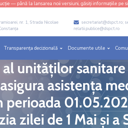
cție — până la lansarea noii versiuni, găsiți informațiile pe s
amioarei, nr. 1, Strada Nicolae
secretariat@dspct.ro; s
icon
 Constanța
relatii.publice@dspct.ro
Transparența decizională
Documente utile
Comu
al unităților sanitare
asigura asistența me
ă în perioada 01.05.2
zia zilei de 1 Mai și 