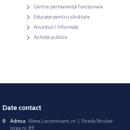
Centre permanență funcționale
Educație pentru sănătate
Anunțuri / Informații
Achiziții publice
Date contact
Adresa:
Aleea Lacramioarei, nr. 1, Strada Nicolae
Iorga nr. 89