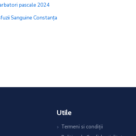
sarbatori pascale 2024
fuzii Sanguine Constanța
Utile
Termeni si condiții