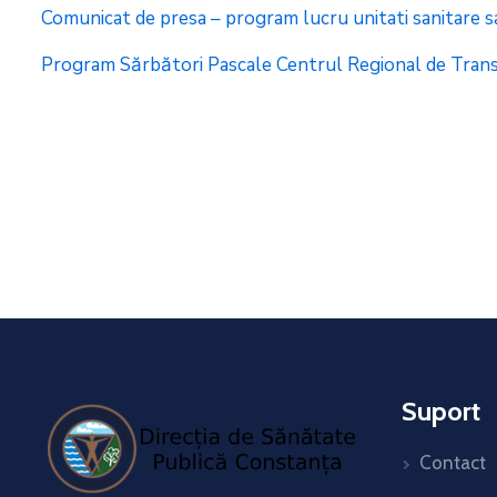
Comunicat de presa – program lucru unitati sanitare 
Program Sărbători Pascale Centrul Regional de Trans
Suport
Contact