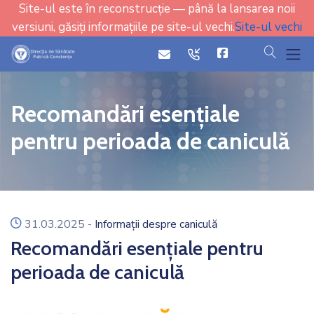
Site-ul este în reconstrucție — până la lansarea noii
versiuni, găsiți informațiile pe site-ul vechi.
Site-ul vechi
cauta
icon
icon
Recomandări esențiale
pentru perioada de caniculă
icon
31.03.2025
-
Informații despre caniculă
Recomandări esențiale pentru
perioada de caniculă