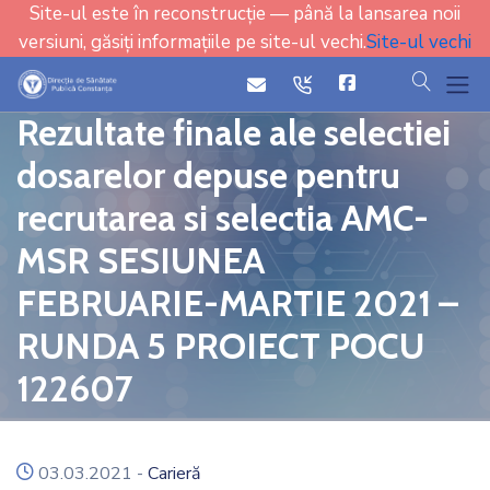
Site-ul este în reconstrucție — până la lansarea noii
versiuni, găsiți informațiile pe site-ul vechi.
Site-ul vechi
cauta
icon
icon
Rezultate finale ale selectiei
dosarelor depuse pentru
recrutarea si selectia AMC-
MSR SESIUNEA
FEBRUARIE-MARTIE 2021 –
RUNDA 5 PROIECT POCU
122607
icon
03.03.2021
-
Carieră