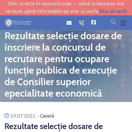
Site-ul este în reconstrucție — până la lansarea noii
versiuni, găsiți informațiile pe site-ul vechi.
Site-ul vechi
cauta
icon
icon
Rezultate selecție dosare de
înscriere la concursul de
recrutare pentru ocupare
funcție publica de execuție
de Consilier superior
epecialitate economică
icon
19.07.2021
-
Carieră
Rezultate selecție dosare de