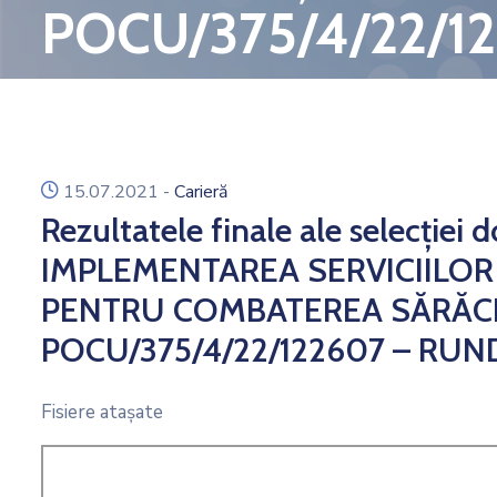
POCU/375/4/22/1
icon
15.07.2021
-
Carieră
Rezultatele finale ale selecției
IMPLEMENTAREA SERVICIILO
PENTRU COMBATEREA SĂRĂCIEI
POCU/375/4/22/122607 – RUN
Fisiere ataşate