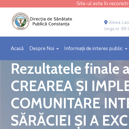
Site-ul este în reconstru
Aleea Lacr
Iorga nr. 89
Acasă
Despre Noi
Informații de interes public
Rezultatele finale a
CREAREA ȘI IMPL
COMUNITARE INT
SĂRĂCIEI ȘI A EX