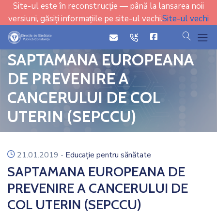
Site-ul este în reconstrucție — până la lansarea noii
versiuni, găsiți informațiile pe site-ul vechi.
Site-ul vechi
cauta
icon
icon
SAPTAMANA EUROPEANA
DE PREVENIRE A
CANCERULUI DE COL
UTERIN (SEPCCU)
icon
21.01.2019
-
Educație pentru sănătate
SAPTAMANA EUROPEANA DE
PREVENIRE A CANCERULUI DE
COL UTERIN (SEPCCU)