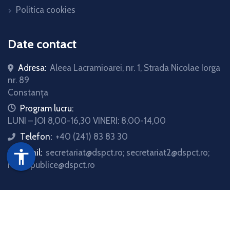
Politica cookies
Date contact
Adresa:
Aleea Lacramioarei, nr. 1, Strada Nicolae Iorga
nr. 89
Constanța
icon
Program lucru:
LUNI – JOI 8,00-16,30 VINERI: 8,00-14,00
Telefon:
+40 (241) 83 83 30
icon
Email:
secretariat@dspct.ro; secretariat2@dspct.ro;
accessibility
icon
relatii.publice@dspct.ro