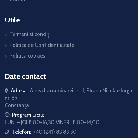
Utile
Termeni si condiții
Politica de Confidențialitate
Politica cookies
Date contact
Adresa:
Aleea Lacramioarei, nr. 1, Strada Nicolae Iorga
nr. 89
Constanța
icon
Program lucru:
LUNI – JOI 8,00-16,30 VINERI: 8,00-14,00
Telefon:
+40 (241) 83 83 30
icon