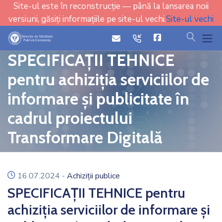
Site-ul este în reconstrucție — până la lansarea noii
versiuni, găsiți informațiile pe site-ul vechi.
Site-ul vechi
cauta
icon
icon
SPECIFICAȚII TEHNICE
pentru achiziția serviciilor de
informare și publicitate în
cadrul proiectului
Transformare Digitală
icon
16.07.2024
-
Achiziții publice
SPECIFICAȚII TEHNICE pentru
achiziția serviciilor de informare și