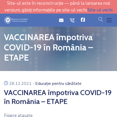
Site-ul este în reconstrucție — până la lansarea noii
versiuni, găsiți informațiile pe site-ul vechi.
Site-ul vechi
cauta
icon
icon
VACCINAREA împotriva
COVID-19 în România –
ETAPE
icon
28.12.2021
-
Educație pentru sănătate
VACCINAREA împotriva COVID-19
în România – ETAPE
Fisiere ataşate