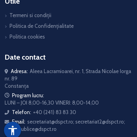
Utile
Termeni si condiții
Politica de Confidențialitate
Politica cookies
Date contact
Adresa:
Aleea Lacramioarei, nr. 1, Strada Nicolae Iorga
nr. 89
Constanța
icon
Program lucru:
LUNI – JOI 8,00-16,30 VINERI: 8,00-14,00
Telefon:
+40 (241) 83 83 30
icon
Email:
secretariat@dspct.ro; secretariat2@dspct.ro;
icon
accessibility
relatii.publice@dspct.ro