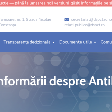
cție — până la lansarea noii versiuni, găsiți informațiile pe s
amioarei, nr. 1, Strada Nicolae
secretariat@dspct.ro; s
icon
 Constanța
relatii.publice@dspct.ro
Transparența decizională
Documente utile
Comu
formării despre Anti