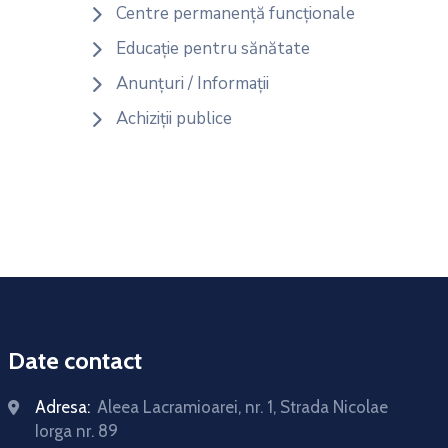
Centre permanență funcționale
Educație pentru sănătate
Anunțuri / Informații
Achiziții publice
Date contact
Adresa:
Aleea Lacramioarei, nr. 1, Strada Nicolae
Iorga nr. 89