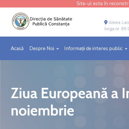
Site-ul este în reconstru
Aleea Lacr
Iorga nr. 89
Acasă
Despre Noi
Informații de interes public
Ziua Europeană a In
noiembrie