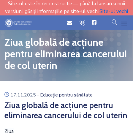
Site-ul este în reconstrucție — până la lansarea noii
versiuni, găsiți informațiile pe site-ul vechi.
Site-ul vechi
cauta
icon
icon
Ziua globală de acțiune
pentru eliminarea cancerului
de col uterin
icon
17.11.2025
-
Educație pentru sănătate
Ziua globală de acțiune pentru
eliminarea cancerului de col uterin
Ziua