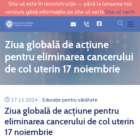
Site-ul este în reconstrucție — până la lansarea noii
versiuni, găsiți informațiile pe site-ul vechi.
Site-ul vechi
cauta
icon
icon
Ziua globală de acțiune
pentru eliminarea cancerului
de col uterin 17 noiembrie
icon
17.11.2024
-
Educație pentru sănătate
Ziua globală de acțiune pentru
eliminarea cancerului de col uterin
17 noiembrie