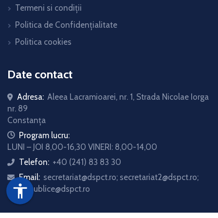
Termeni si condiții
Politica de Confidențialitate
Politica cookies
Date contact
Adresa:
Aleea Lacramioarei, nr. 1, Strada Nicolae Iorga
nr. 89
Constanța
icon
Program lucru:
LUNI – JOI 8,00-16,30 VINERI: 8,00-14,00
Telefon:
+40 (241) 83 83 30
icon
Email:
secretariat@dspct.ro; secretariat2@dspct.ro;
icon
accessibility
relatii.publice@dspct.ro