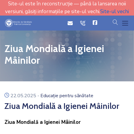
Site-ul este în reconstrucție — până la lansarea noii
versiuni, găsiți informațiile pe site-ul vechi.
Site-ul vechi
cauta
icon
icon
Ziua Mondială a Igienei
Mâinilor
icon
22.05.2025
-
Educație pentru sănătate
Ziua Mondială a Igienei Mâinilor
Ziua Mondială a Igienei Mâinilor