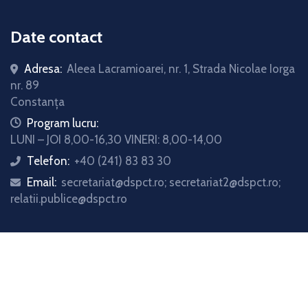
Date contact
Adresa:
Aleea Lacramioarei, nr. 1, Strada Nicolae Iorga
nr. 89
Constanța
icon
Program lucru:
LUNI – JOI 8,00-16,30 VINERI: 8,00-14,00
Telefon:
+40 (241) 83 83 30
icon
Email:
secretariat@dspct.ro; secretariat2@dspct.ro;
icon
relatii.publice@dspct.ro