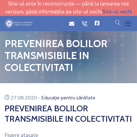
Site-ul este în reconstrucție — până la lansarea noii
versiuni, găsiți informațiile pe site-ul vechi.
Site-ul vechi
cauta
icon
icon
PREVENIREA BOLILOR
TRANSMISIBILE IN
COLECTIVITATI
icon
27.08.2020
-
Educație pentru sănătate
PREVENIREA BOLILOR
TRANSMISIBILE IN COLECTIVITATI
Fisiere ataşate