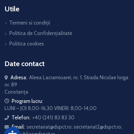
Utile
Termeni si condiții
Politica de Confidențialitate
Politica cookies
Date contact
Adresa:
Aleea Lacramioarei, nr. 1, Strada Nicolae Iorga
nr. 89
Constanța
icon
Program lucru:
LUNI – JOI 8,00-16,30 VINERI: 8,00-14,00
Telefon:
+40 (241) 83 83 30
icon
Email:
secretariat@dspct.ro; secretariat2@dspct.ro;
icon
relatii.publice@dspct.ro