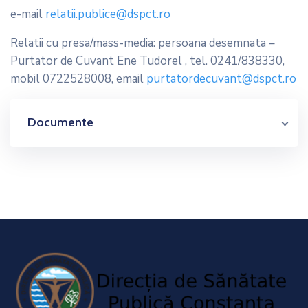
e-mail
relatii.publice@dspct.ro
Relatii cu presa/mass-media: persoana desemnata –
Purtator de Cuvant Ene Tudorel , tel. 0241/838330,
mobil 0722528008, email
purtatordecuvant@dspct.ro
Documente