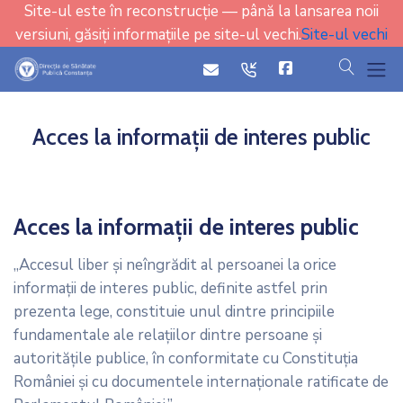
Site-ul este în reconstrucție — până la lansarea noii
versiuni, găsiți informațiile pe site-ul vechi.
Site-ul vechi
cauta
icon
icon
Acces la informații de interes public
Acces la informații de interes public
„Accesul liber şi neîngrădit al persoanei la orice
informaţii de interes public, definite astfel prin
prezenta lege, constituie unul dintre principiile
fundamentale ale relaţiilor dintre persoane şi
autorităţile publice, în conformitate cu Constituţia
României şi cu documentele internaţionale ratificate de